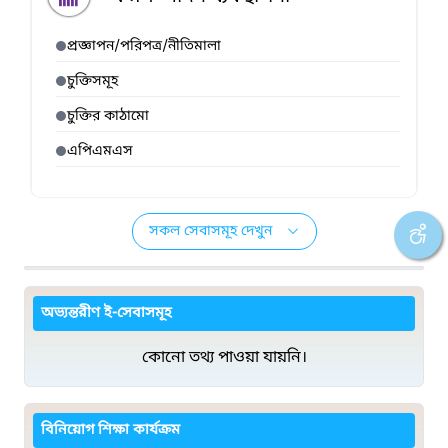
প্রজ্ঞাপন/পরিপত্র/নীতিমালা
চুক্তিসমূহ
চুক্তির কাঠামো
এপিএমএস
সকল সেবাসমূহ দেখুন
অভ্যন্তরীণ ই-সেবাসমূহ
কোনো তথ্য পাওয়া যায়নি।
বিনিয়োগ শিক্ষা কার্যক্রম