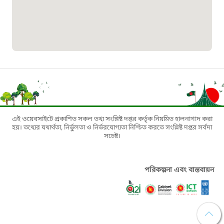
১৬১০৯
বাংলাদেশ কর্মচারী কল্যাণ বোর্ড হটলাইন
০১৯০৮৮৮৮৮৮৮
মাদকদ্রব্য নিয়ন্ত্রণ হটলাইন
১৬১১৩
এই ওয়েবসাইটে প্রকাশিত সকল তথ্য সংশ্লিষ্ট দপ্তর কর্তৃক নিয়মিত হালনাগাদ করা
হয়। তথ্যের যথার্থতা, নির্ভুলতা ও নির্ভরযোগ্যতা নিশ্চিত করতে সংশ্লিষ্ট দপ্তর সর্বদা
জরুরী অভ্যন্তরীণ নৌ-পরিবহন হটলাইন
সচেষ্ট।
১৬৪৪৫
পরিকল্পনা এবং বাস্তবায়ন
পাসপোর্ট বাতায়ন হটলাইন