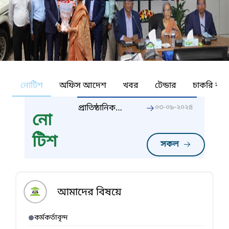
নোটিশ
অফিস আদেশ
খবর
টেন্ডার
চাকরি কর্ন
প্রাতিষ্ঠানিক
০৩-০৯-২০২৪
নো
জলাশয়ে
কার্পজাতীয় পোনা
টিশ
মাছ অবমুক্তকরণ
সকল
কর্মসূচী
আমাদের বিষয়ে
কর্মকর্তাবৃন্দ