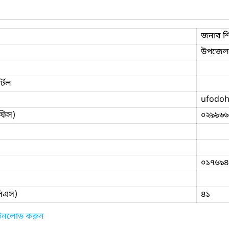
জনাব শির
উপজেলা
্টল
ufodoh
ফিস)
০২৯৯৬৬
০১৭৬৯৪
িসিএস)
৪১
াউনলোড করুন