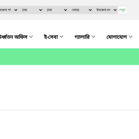
দেখুন
র্ধ্বতন অফিস
ই-সেবা
গ্যালারি
যোগাযোগ