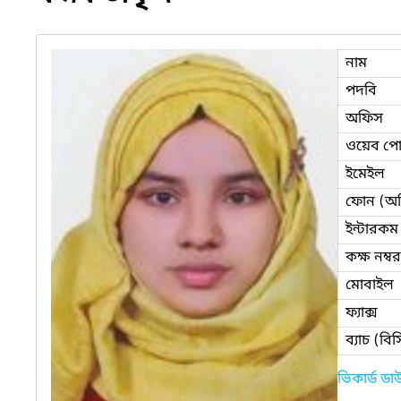
নাম
পদবি
অফিস
ওয়েব পোর
ইমেইল
ফোন (অ
ইন্টারকম
কক্ষ নম্বর
মোবাইল
ফ্যাক্স
ব্যাচ (ব
ভিকার্ড ড