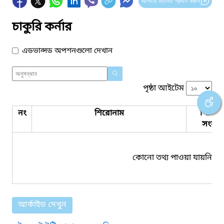
আপনার মতামত প্রদান করুন
চাকুরি কর্নার
এডভান্সড অপশনগুলো দেখান
পৃষ্ঠা আইটেম
নং
শিরোনাম
পিডিএ
সংযুক্ত
কোনো তথ্য পাওয়া যায়নি।
আর্কাইভ দেখুন