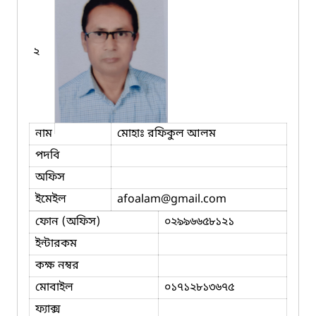
২
নাম
মোহাঃ রফিকুল আলম
পদবি
অফিস
ইমেইল
afoalam
@gmail.com
ফোন (অফিস)
০২৯৯৬৬৫৮১২১
ইন্টারকম
কক্ষ নম্বর
মোবাইল
০১৭১২৮১৩৬৭৫
ফ্যাক্স