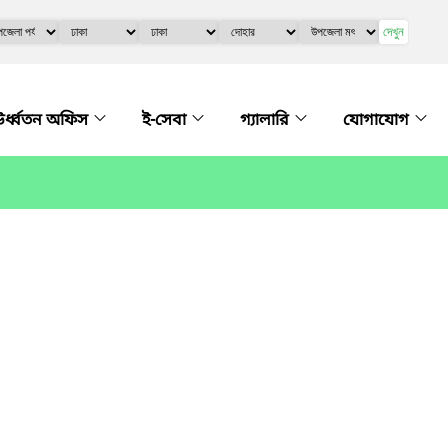
দেখুন
র্ধ্বতন অফিস
ই-সেবা
গ্যালারি
যোগাযোগ