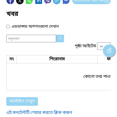
আপনার মতামত প্রদান করুন
খবর
এডভান্সড অপশনগুলো দেখান
পৃষ্ঠা আইটেম
নং
শিরোনাম
ফাইল
কোনো তথ্য পাওয়া য
আর্কাইভ দেখুন
এই কনটেন্টটি শেয়ার করতে ক্লিক করুন